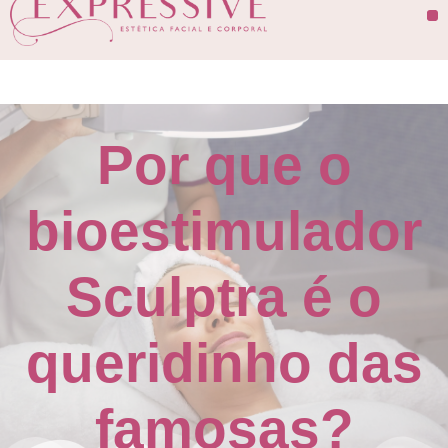
Por que o
bioestimulador
Sculptra é o
queridinho das
famosas?