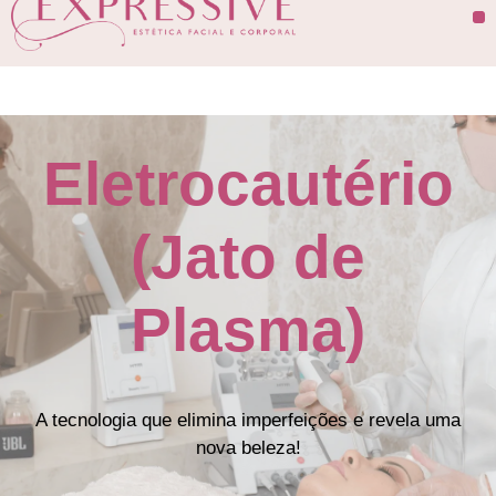
Eletrocautério
(Jato de
Plasma)
A tecnologia que elimina imperfeições e revela uma
nova beleza!